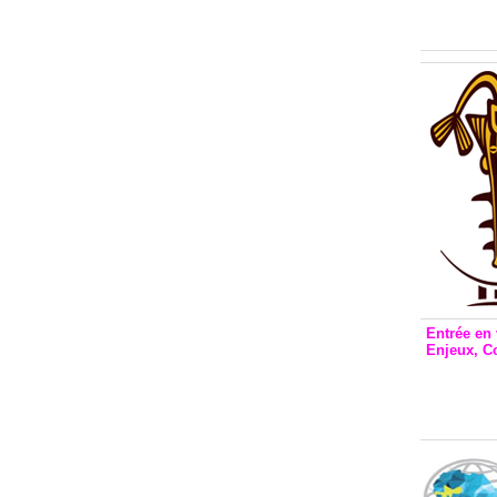
Inclusio
émetteu
Entrée en 
Enjeux, C
Entrée 
et Bale
Stanisl