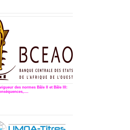
n financière : Plaidoyer des
rs de monnaie électronique
vigueur des normes Bâle II et Bâle III:
onséquences,....
en vigueur de la reforme Bale 2
3 – Une bonne chose, selon
as Zézé