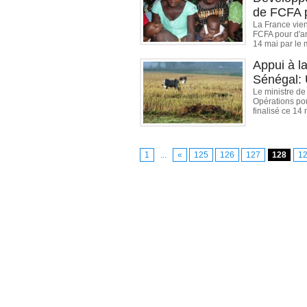
de FCFA p
La France vien
FCFA pour d'am
14 mai par le 
Appui à la
Sénégal: 
Le ministre de
Opérations po
finalisé ce 14 
1
...
«
125
126
127
128
1