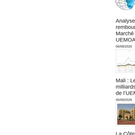
Agence UM
Analyse
rembour
Marché 
UEMOA :
06/08/2026
Mali : L
milliard
de l’U
05/08/2026
La Côte 