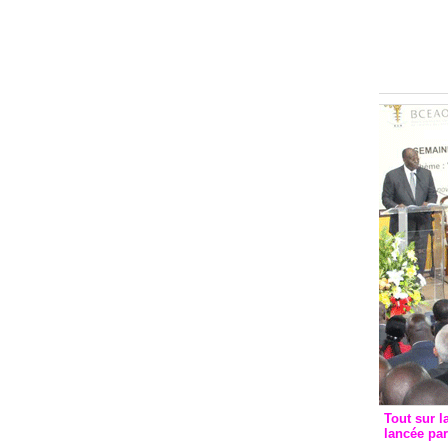
Groupe c
convent
avec les
FCfa
Tout sur l
lancée pa