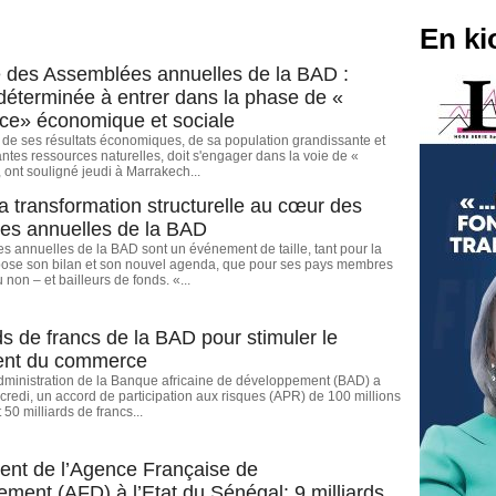
En ki
 des Assemblées annuelles de la BAD :
 déterminée à entrer dans la phase de «
ce» économique et sociale
te de ses résultats économiques, de sa population grandissante et
tes ressources naturelles, doit s'engager dans la voie de «
 ont souligné jeudi à Marrakech...
La transformation structurelle au cœur des
es annuelles de la BAD
 annuelles de la BAD sont un événement de taille, tant pour la
pose son bilan et son nouvel agenda, que pour ses pays membres
non – et bailleurs de fonds. «...
ds de francs de la BAD pour stimuler le
ent du commerce
dministration de la Banque africaine de développement (BAD) a
redi, un accord de participation aux risques (APR) de 100 millions
t 50 milliards de francs...
nt de l’Agence Française de
ment (AFD) à l’Etat du Sénégal: 9 milliards