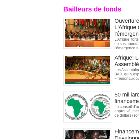
Bailleurs de fonds
Ouverture
L'Afrique
l'émergen
L'Afrique, for
de ses abondan
l'émergence »,
Afrique: 
Assemblé
Les Assemblées
BAD, qui y ex
– régionaux ou 
50 milliar
financem
Le conseil d’a
approuvé, merc
de dollars (soi
Financeme
Développe