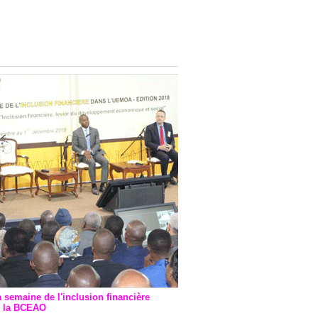
onsultatif de Paris : 7
ions de financement signées
 Ptf pour 262,6 milliards de
a semaine de l'inclusion financière
r la BCEAO