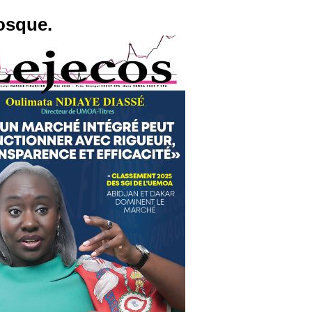
osque.