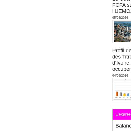
FCFA su
l’UEMO
05/08/2026
Profil 
des Titr
d’Ivoire
occupent
04/08/2026
L'expres
Balan