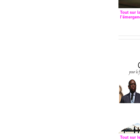
Tout sur l
l’émergenc
3eme CI
recomm
Tout sur l