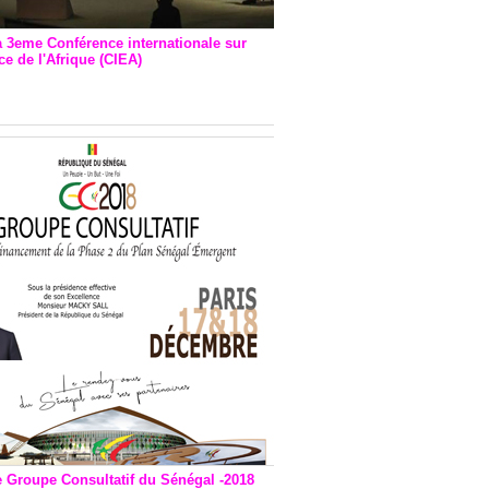
a 3eme Conférence internationale sur
e de l'Afrique (CIEA)
EA : Quatre principales
andations émises
e Groupe Consultatif du Sénégal -2018