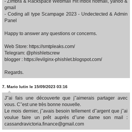
- Zimbra & Rackspace Webmail Hit inbox hotmail, yahoo &
gmail
- Coding all type Scampage 2023 - Undectected & Admin
Panel
Happy to answer any questions or concerns.
Web Store: https://smtpleaks.com/
Telegram: @phishletscrew
blogger : https://evilginx-phishlet.blogspot.com/
Regards.
7.
Mario lutin
le 15/09/2023 03:16
J''ai fais une découverte que j''aimerais partager avec
vous. C''est une très bonne nouvelle.
Le mois dernier, j''avais besoin tellement d''argent que j''ai
voulue faire un prêt auprès d''une dame son mail :
cassandravictoria.finance@gmail.com