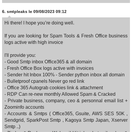
6.
smtpleaks
le 09/08/2023 09:12
Hi there! I hope you’re doing well.
If you are looking for Spam Tools & Fresh Office business
logs active with high invoice
I'll provide you:
- Good Smtp inbox Office365 & all domain
- Fresh Office Box logs active with invoices
- Sender hit Inbox 100% - Sender python inbox all domain
- Bulletproof cpanels Never go red link
- Office 365 Autograb cookies link & attachment
- RDP Can re-new monthly Allowed Spam & Cracked
- Private business, company, ceo & personnal email list +
Zoominfo accounts
- Accounts & Smtps ( Office365, Gsuite, AWS SES 50K ,
Sendgrid, SparkPost Smtp , Kagoya Smtp Japan, Xserver
Smtp ..)