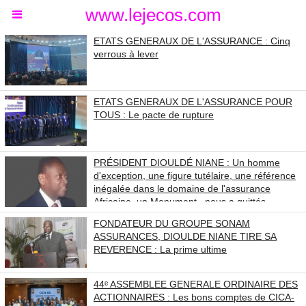
www.lejecos.com
ETATS GENERAUX DE L'ASSURANCE : Cinq
verrous à lever
ETATS GENERAUX DE L'ASSURANCE POUR
TOUS : Le pacte de rupture
PRÉSIDENT DIOULDÉ NIANE : Un homme
d'exception, une figure tutélaire, une référence
inégalée dans le domaine de l'assurance
Africaine, un Monument , nous a quittés.
FONDATEUR DU GROUPE SONAM
ASSURANCES, DIOULDE NIANE TIRE SA
REVERENCE : La prime ultime
44ᵉ ASSEMBLEE GENERALE ORDINAIRE DES
ACTIONNAIRES : Les bons comptes de CICA-