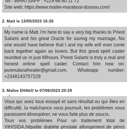
Tel - WHATSAPP : +229 68 60 11 72
Site web: https://www.maitre-marabout-dossou.com/
2.
Matt
le 13/05/2023 16:26
My name is Matt. I'm here to say a very big thanks to Priest
Salami and his great Oracle for saving my marriage. No
one would have believe that I and my wife will ever come
back together again as lovers. But this great spell caster
reunited us in just 48hours. Priest Salami is truly a real and
honest online spell caster. Contact him now on:
purenaturalhealer@gmail.com. Whatsapp number:
+2348143757229
3.
Maître EHAkO
le 07/06/2023 20:29
Vous qui avez tous essayé et sans résultat ou qui êtes en
difficulté, la malchance vous poursuit, les problèmes vous
paraissent désespérer; ne vous faite plus de soucis.
Tous vos problèmes Pour un traitement total de
VIH/SIDA.hépatite diabète prostate allongement de pénis