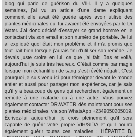
blog qui parle de guérison du VIH. Il y a quelques
semaines, j'ai vu un article d'une dame expliquant
comment elle avait été guérie après avoir utilisé des
plantes médicinales qui lui avaient été envoyées par le Dr
Water. J'ai donc décidé d'essayer ce grand homme en le
contactant via son email et son numéro de portable. Je lui
ai expliqué quel était mon problème et il m'a promis que
tout irait bien lorsque j'aurais fini d'utiliser son remède. Je
devais juste croire en lui, ce que j'ai fait. Bas et voilà,
aujourd'hui je suis très heureux. C’était comme par magie
lorsque mon échantillon de sang s’est révélé négatif. C'est
pourquoi je suis venu ici pour témoigner devant le monde
entier et aussi pour partager mon expérience, car je sais
qu'il y a beaucoup de gens qui recherchent également un
remède à une maladie ou à une autre. Vous pouvez
également contacter DR.WATER dès maintenant pour ses
plantes médicinales, via son WhatsApp +2349050205019.
Écrivez-lui aujourd'hui, je crois pleinement qu'il sera
capable de guérir votre propre VIH/SIDA et qu'il pourra
également guérir toutes ces maladies : HÉPATITE B,