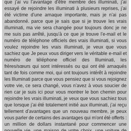
que j'ai vu l'avantage d'être membre des illuminati, j'ai
essayé de rejoindre les illuminati à plusieurs reprises, j'ai
été victime d'une arnaque importante, mais je n'ai pas
abandonné. parce que je sais que si je trouve les vrais
illuminati, ma vie sera changée pour toujours donc je ne
me suis pas arrêté, jusqu'à ce que je trouve l'e-mail et le
numéro de téléphone officiels des vrais illuminati, si vous
voulez rejoindre les vrais illuminati, je veux que vous
sachiez que Je peux vous diriger vers le véritable e-mail et
numéro de téléphone officiel des Illuminati, les
frères/sœurs qui sont intéressés ou qui ont été arnaqués
tant de fois comme moi, qui ont toujours intérêt à rejoindre
les Illuminati parce que vous pensiez que si vous rejoignez
votre vie, ce sera changé, vous n'avez à vous soucier de
rien car je suis ici pour vous montrer le bon chemin pour
rejoindre les vrais illuminati, je veux que vous sachiez tous
que lorsque j'ai été totalement initié aux illuminati, j'ai reçu
tellement d'avantages que un nouveau membre, je peux
vous parler de certains des avantages qui m'ont été offerts :
un million de dollars instantané pour commencer une
nouvelle vie, une maison de votre choix, une voiture de