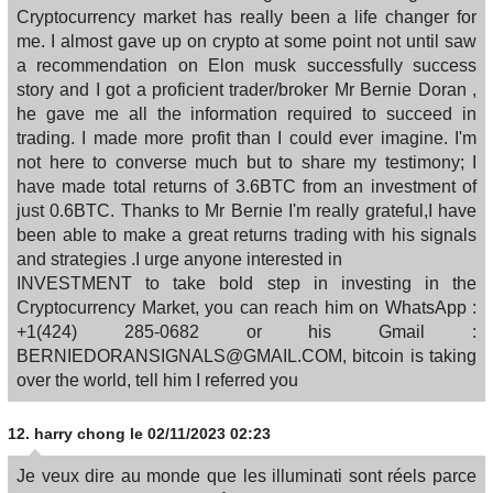
Cryptocurrency market has really been a life changer for
me. I almost gave up on crypto at some point not until saw
a recommendation on Elon musk successfully success
story and I got a proficient trader/broker Mr Bernie Doran ,
he gave me all the information required to succeed in
trading. I made more profit than I could ever imagine. I'm
not here to converse much but to share my testimony; I
have made total returns of 3.6BTC from an investment of
just 0.6BTC. Thanks to Mr Bernie I'm really grateful,I have
been able to make a great returns trading with his signals
and strategies .I urge anyone interested in
INVESTMENT to take bold step in investing in the
Cryptocurrency Market, you can reach him on WhatsApp :
+1(424) 285-0682 or his Gmail :
BERNIEDORANSIGNALS@GMAIL.COM, bitcoin is taking
over the world, tell him I referred you
12.
harry chong
le 02/11/2023 02:23
Je veux dire au monde que les illuminati sont réels parce