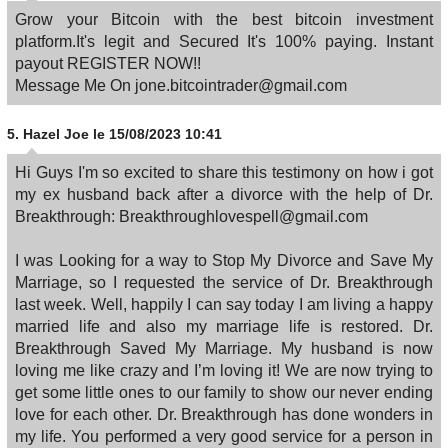
Grow your Bitcoin with the best bitcoin investment
platform.It's legit and Secured It's 100% paying. Instant
payout REGISTER NOW!!
Message Me On jone.bitcointrader@gmail.com
5.
Hazel Joe
le 15/08/2023 10:41
Hi Guys I'm so excited to share this testimony on how i got
my ex husband back after a divorce with the help of Dr.
Breakthrough: Breakthroughlovespell@gmail.com
I was Looking for a way to Stop My Divorce and Save My
Marriage, so I requested the service of Dr. Breakthrough
last week. Well, happily I can say today I am living a happy
married life and also my marriage life is restored. Dr.
Breakthrough Saved My Marriage. My husband is now
loving me like crazy and I’m loving it! We are now trying to
get some little ones to our family to show our never ending
love for each other. Dr. Breakthrough has done wonders in
my life. You performed a very good service for a person in