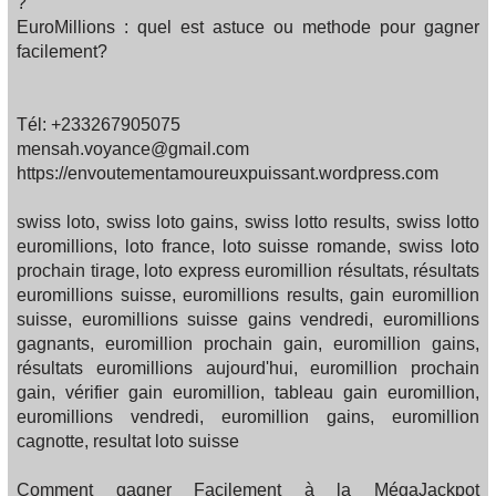
?
EuroMillions : quel est astuce ou methode pour gagner
facilement?
Tél: +233267905075
mensah.voyance@gmail.com
https://envoutementamoureuxpuissant.wordpress.com
swiss loto, swiss loto gains, swiss lotto results, swiss lotto
euromillions, loto france, loto suisse romande, swiss loto
prochain tirage, loto express euromillion résultats, résultats
euromillions suisse, euromillions results, gain euromillion
suisse, euromillions suisse gains vendredi, euromillions
gagnants, euromillion prochain gain, euromillion gains,
résultats euromillions aujourd'hui, euromillion prochain
gain, vérifier gain euromillion, tableau gain euromillion,
euromillions vendredi, euromillion gains, euromillion
cagnotte, resultat loto suisse
Comment gagner Facilement à la MégaJackpot