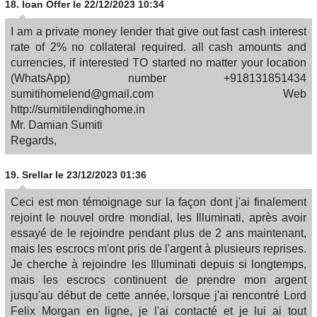
18.
loan Offer
le 22/12/2023 10:34
I am a private money lender that give out fast cash interest
rate of 2% no collateral required. all cash amounts and
currencies, if interested TO started no matter your location
(WhatsApp) number +918131851434
sumitihomelend@gmail.com Web
http://sumitilendinghome.in
Mr. Damian Sumiti
Regards,
19.
Srellar
le 23/12/2023 01:36
Ceci est mon témoignage sur la façon dont j'ai finalement
rejoint le nouvel ordre mondial, les Illuminati, après avoir
essayé de le rejoindre pendant plus de 2 ans maintenant,
mais les escrocs m'ont pris de l'argent à plusieurs reprises.
Je cherche à rejoindre les Illuminati depuis si longtemps,
mais les escrocs continuent de prendre mon argent
jusqu'au début de cette année, lorsque j'ai rencontré Lord
Felix Morgan en ligne, je l'ai contacté et je lui ai tout