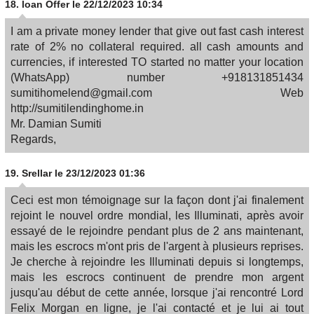
18.
loan Offer
le 22/12/2023 10:34
I am a private money lender that give out fast cash interest
rate of 2% no collateral required. all cash amounts and
currencies, if interested TO started no matter your location
(WhatsApp) number +918131851434
sumitihomelend@gmail.com Web
http://sumitilendinghome.in
Mr. Damian Sumiti
Regards,
19.
Srellar
le 23/12/2023 01:36
Ceci est mon témoignage sur la façon dont j'ai finalement
rejoint le nouvel ordre mondial, les Illuminati, après avoir
essayé de le rejoindre pendant plus de 2 ans maintenant,
mais les escrocs m'ont pris de l'argent à plusieurs reprises.
Je cherche à rejoindre les Illuminati depuis si longtemps,
mais les escrocs continuent de prendre mon argent
jusqu'au début de cette année, lorsque j'ai rencontré Lord
Felix Morgan en ligne, je l'ai contacté et je lui ai tout