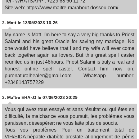
Tel - WHATSAPP : +229 68 60 11 72
Site web: https://www.maitre-marabout-dossou.com/
2.
Matt
le 13/05/2023 16:26
My name is Matt. I'm here to say a very big thanks to Priest
Salami and his great Oracle for saving my marriage. No
one would have believe that I and my wife will ever come
back together again as lovers. But this great spell caster
reunited us in just 48hours. Priest Salami is truly a real and
honest online spell caster. Contact him now on:
purenaturalhealer@gmail.com. Whatsapp number:
+2348143757229
3.
Maître EHAkO
le 07/06/2023 20:29
Vous qui avez tous essayé et sans résultat ou qui êtes en
difficulté, la malchance vous poursuit, les problèmes vous
paraissent désespérer; ne vous faite plus de soucis.
Tous vos problèmes Pour un traitement total de
VIH/SIDA.hépatite diabète prostate allongement de pénis