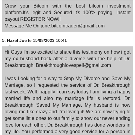
Grow your Bitcoin with the best bitcoin investment
platform.It's legit and Secured It's 100% paying. Instant
payout REGISTER NOW!!
Message Me On jone.bitcointrader@gmail.com
5.
Hazel Joe
le 15/08/2023 10:41
Hi Guys I'm so excited to share this testimony on how i got
my ex husband back after a divorce with the help of Dr.
Breakthrough: Breakthroughlovespell@gmail.com
I was Looking for a way to Stop My Divorce and Save My
Marriage, so I requested the service of Dr. Breakthrough
last week. Well, happily I can say today I am living a happy
married life and also my marriage life is restored. Dr.
Breakthrough Saved My Marriage. My husband is now
loving me like crazy and I’m loving it! We are now trying to
get some little ones to our family to show our never ending
love for each other. Dr. Breakthrough has done wonders in
my life. You performed a very good service for a person in