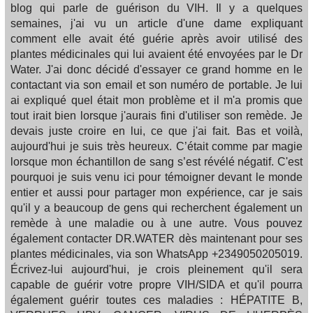
blog qui parle de guérison du VIH. Il y a quelques
semaines, j'ai vu un article d'une dame expliquant
comment elle avait été guérie après avoir utilisé des
plantes médicinales qui lui avaient été envoyées par le Dr
Water. J'ai donc décidé d'essayer ce grand homme en le
contactant via son email et son numéro de portable. Je lui
ai expliqué quel était mon problème et il m'a promis que
tout irait bien lorsque j'aurais fini d'utiliser son remède. Je
devais juste croire en lui, ce que j'ai fait. Bas et voilà,
aujourd'hui je suis très heureux. C’était comme par magie
lorsque mon échantillon de sang s’est révélé négatif. C'est
pourquoi je suis venu ici pour témoigner devant le monde
entier et aussi pour partager mon expérience, car je sais
qu'il y a beaucoup de gens qui recherchent également un
remède à une maladie ou à une autre. Vous pouvez
également contacter DR.WATER dès maintenant pour ses
plantes médicinales, via son WhatsApp +2349050205019.
Écrivez-lui aujourd'hui, je crois pleinement qu'il sera
capable de guérir votre propre VIH/SIDA et qu'il pourra
également guérir toutes ces maladies : HÉPATITE B,