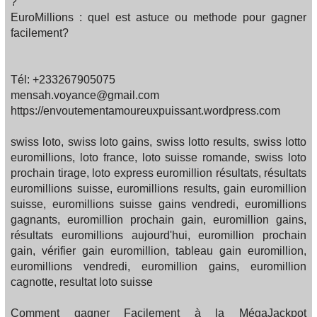
?
EuroMillions : quel est astuce ou methode pour gagner
facilement?
Tél: +233267905075
mensah.voyance@gmail.com
https://envoutementamoureuxpuissant.wordpress.com
swiss loto, swiss loto gains, swiss lotto results, swiss lotto
euromillions, loto france, loto suisse romande, swiss loto
prochain tirage, loto express euromillion résultats, résultats
euromillions suisse, euromillions results, gain euromillion
suisse, euromillions suisse gains vendredi, euromillions
gagnants, euromillion prochain gain, euromillion gains,
résultats euromillions aujourd'hui, euromillion prochain
gain, vérifier gain euromillion, tableau gain euromillion,
euromillions vendredi, euromillion gains, euromillion
cagnotte, resultat loto suisse
Comment gagner Facilement à la MégaJackpot