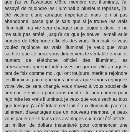
que j'ai vu l'avantage d'être membre des illuminati, j'ai
essayé de rejoindre les illuminati à plusieurs reprises, j'ai
été victime d'une arnaque importante, mais je n'ai pas
abandonné. parce que je sais que si je trouve les vrais
illuminati, ma vie sera changée pour toujours donc je ne
me suis pas arrêté, jusqu'à ce que je trouve l'e-mail et le
numéro de téléphone officiels des vrais illuminati, si vous
voulez rejoindre les vrais illuminati, je veux que vous
sachiez que Je peux vous diriger vers le véritable e-mail et
numéro de téléphone officiel des Illuminati, les
frères/sœurs qui sont intéressés ou qui ont été arnaqués
tant de fois comme moi, qui ont toujours intérêt à rejoindre
les Illuminati parce que vous pensiez que si vous rejoignez
votre vie, ce sera changé, vous n'avez à vous soucier de
rien car je suis ici pour vous montrer le bon chemin pour
rejoindre les vrais illuminati, je veux que vous sachiez tous
que lorsque j'ai été totalement initié aux illuminati, j'ai reçu
tellement d'avantages que un nouveau membre, je peux
vous parler de certains des avantages qui m'ont été offerts :
un million de dollars instantané pour commencer une
nouvelle vie, une maison de votre choix, une voiture de